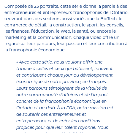
Composée de 25 portraits, cette série donne la parole à des
entrepreneures et entrepreneurs francophones de l’Ontario,
œuvrant dans des secteurs aussi variés que la BioTech, le
commerce de détail, la construction, le sport, les conseils,
les finances, l’éducation, le Web, la santé, ou encore le
marketing et la communication. Chaque vidéo offre un
regard sur leur parcours, leur passion et leur contribution à
la francophonie économique.
«
Avec cette s
é
rie, nous voulons offrir une
tribune
à
celles et ceux qui b
â
tissent, innovent
et contribuent chaque jour au d
é
veloppement
é
conomique de notre province, en fran
ç
ais.
Leurs parcours t
é
moignent de la vitalit
é
de
notre communaut
é
d
’
affaires et de l
’
impact
concret de la francophonie
é
conomique en
Ontario et au-del
à
. À la FGA, notre mission est
de soutenir ces entrepreneures et
entrepreneurs, et de cr
é
er les conditions
propices pour que leur talent rayonne. Nous