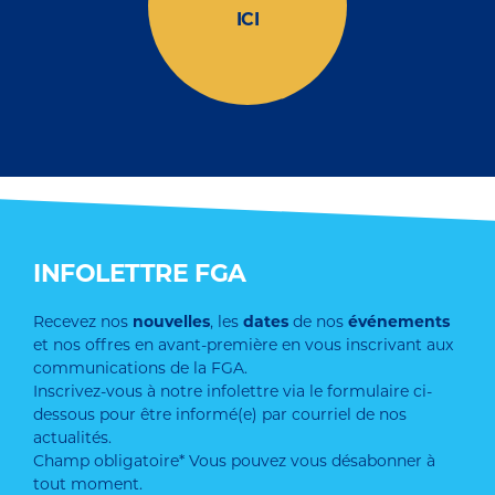
ICI
INFOLETTRE FGA
Recevez nos
nouvelles
, les
dates
de nos
événements
et nos offres en avant-première en vous inscrivant aux
communications de la FGA.
Inscrivez-vous à notre infolettre via le formulaire ci-
dessous pour être informé(e) par courriel de nos
actualités.
Champ obligatoire* Vous pouvez vous désabonner à
tout moment.