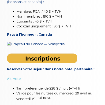
(boissons et canapés) :
Membres FGA : 140 $ + TVH
Non-membres : 190 $ + TVH
Étudiants : 45 $ + TVH
Cocktail uniquement : 50 $ + TVH
Pays à l’honneur : Canada
Réservez votre séjour dans notre hôtel partenaire !
Alt Hotel
Tarif préférentiel de 228 $ / nuit (+TVH)
Valide pour les nuitées du mercredi 29 avril au
e
r
ma
i
i
nc
l
us
vendredi 1